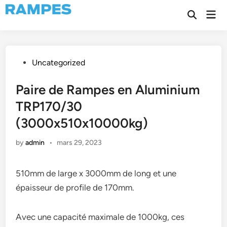
Skip
Mai
to
Open
Men
Search
content
Posted
Uncategorized
in
Paire de Rampes en Aluminium
TRP170/30
(3000x510x10000kg)
by
admin
•
mars 29, 2023
510mm de large x 3000mm de long et une
épaisseur de profile de 170mm.
Avec une capacité maximale de 1000kg, ces