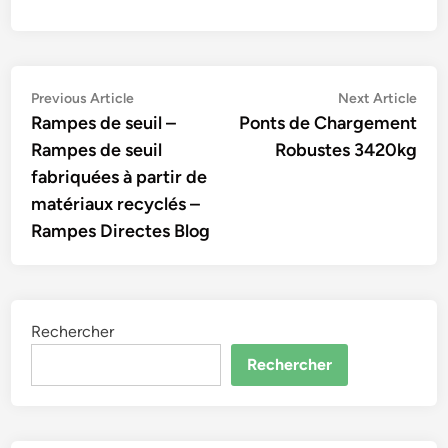
Navigation
Previous
Nex
Previous Article
Next Article
article:
artic
Rampes de seuil –
Ponts de Chargement
de
Rampes de seuil
Robustes 3420kg
l’article
fabriquées à partir de
matériaux recyclés –
Rampes Directes Blog
Rechercher
Rechercher