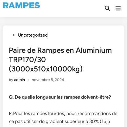
Skip
Mai
to
Open
Men
Search
content
Posted
Uncategorized
in
Paire de Rampes en Aluminium
TRP170/30
(3000x510x10000kg)
by
admin
•
novembre 5, 2024
Q. De quelle longueur les rampes doivent-être?
R.Pour les rampes lourdes, nous recommandons de
ne pas utiliser de gradient supérieur à 30% (16,5