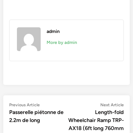
admin
More by admin
Navigation
Previous
Nex
Previous Article
Next Article
article:
artic
Passerelle piétonne de
Length-fold
de
2.2m de long
Wheelchair Ramp TRP-
l’article
AX18 (6ft long 760mm