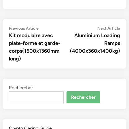
Navigation
Previous
Nex
Previous Article
Next Article
article:
artic
Kit modulaire avec
Aluminium Loading
de
plate-forme et garde-
Ramps
l’article
corps(1500x1360mm
(4000x360x1400kg)
long)
Rechercher
Rechercher
Crypto Casino Guide