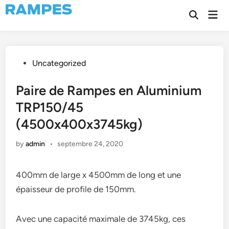
Skip
Mai
to
Open
Men
Search
content
Posted
Uncategorized
in
Paire de Rampes en Aluminium
TRP150/45
(4500x400x3745kg)
by
admin
•
septembre 24, 2020
400mm de large x 4500mm de long et une
épaisseur de profile de 150mm.
Avec une capacité maximale de 3745kg, ces