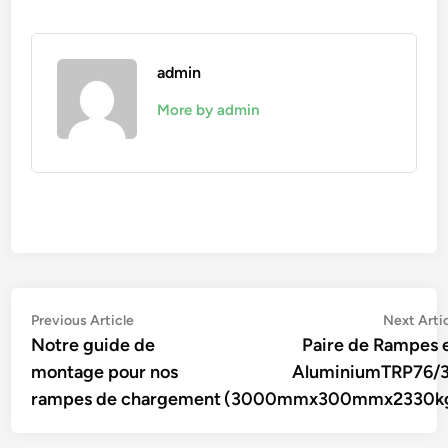
admin
More by admin
Navigation
Previous
Previous Article
Next Arti
article:
Notre guide de
Paire de Rampes 
de
montage pour nos
AluminiumTRP76/
l’article
rampes de chargement
(3000mmx300mmx2330k