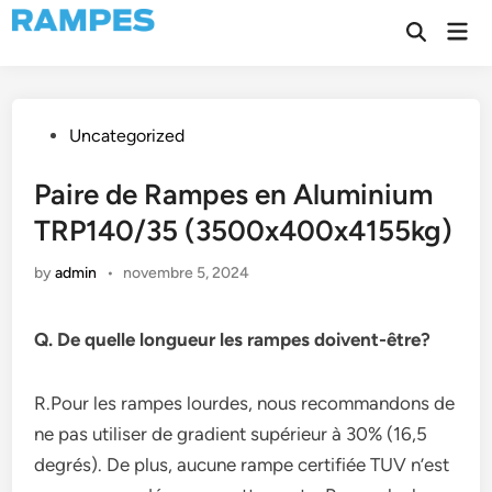
Skip
Mai
to
Open
Men
Search
content
Posted
Uncategorized
in
Paire de Rampes en Aluminium
TRP140/35 (3500x400x4155kg)
by
admin
•
novembre 5, 2024
Q. De quelle longueur les rampes doivent-être?
R.Pour les rampes lourdes, nous recommandons de
ne pas utiliser de gradient supérieur à 30% (16,5
degrés). De plus, aucune rampe certifiée TUV n’est