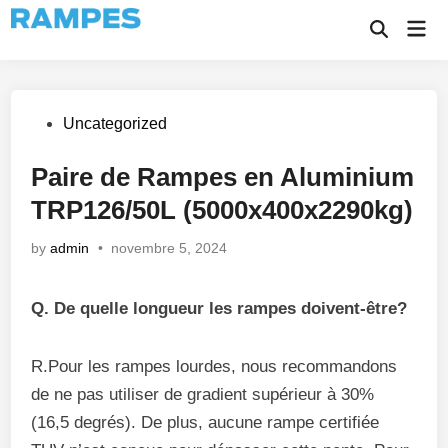
Skip
Mai
to
Open
Men
Search
content
Posted
Uncategorized
in
Paire de Rampes en Aluminium
TRP126/50L (5000x400x2290kg)
by
admin
•
novembre 5, 2024
Q. De quelle longueur les rampes doivent-être?
R.Pour les rampes lourdes, nous recommandons
de ne pas utiliser de gradient supérieur à 30%
(16,5 degrés). De plus, aucune rampe certifiée