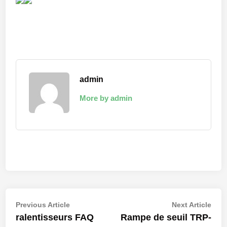
admin
More by admin
Navigation
Previous
Nex
Previous Article
Next Article
article:
artic
ralentisseurs FAQ
Rampe de seuil TRP-
de