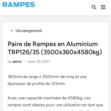
Skip
Mai
to
Open
Men
Search
content
Posted
Uncategorized
in
Paire de Rampes en Aluminium
TRP126/35 (3500x360x4580kg)
by
admin
•
mars 30, 2021
360mm de large x 3500mm de long et une
épaisseur de profile de 125mm.
Avec une capacité maximale de 4580kg, ces
rampes sont idéales pour une utilisation en tant que