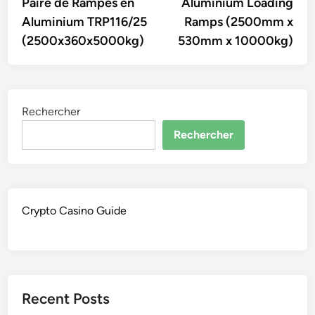
article:
artic
Paire de Rampes en
Aluminium Loading
de
Aluminium TRP116/25
Ramps (2500mm x
l’article
(2500x360x5000kg)
530mm x 10000kg)
Rechercher
Rechercher
Crypto Casino Guide
Recent Posts