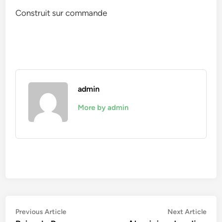
Construit sur commande
admin
More by admin
Navigation
Previous
Nex
Previous Article
Next Article