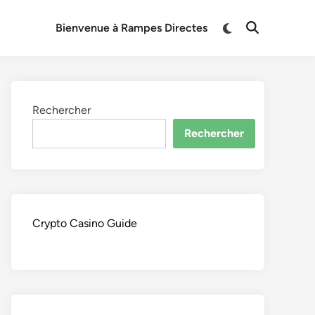
Switch
Bienvenue à Rampes Directes
Open
to
Search
dark
mode
Rechercher
Rechercher
Crypto Casino Guide