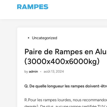
Skip
to
content
Posted
Uncategorized
in
Paire de Rampes en Al
(3000x400x6000kg)
by
admin
•
août 13, 2024
Q. De quelle longueur les rampes doivent-êtr
R.Pour les rampes lourdes, nous recommandons 
degrés). De plus, aucune rampe certifiée TUV 