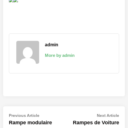
admin
More by admin
Navigation
Previous
Nex
Previous Article
Next Article
article:
artic
Rampe modulaire
Rampes de Voiture
de