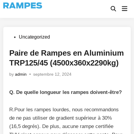
Skip
Mai
to
Open
Men
Search
content
Posted
Uncategorized
in
Paire de Rampes en Aluminium
TRP125/45 (4500x360x2290kg)
by
admin
•
septembre 12, 2024
Q. De quelle longueur les rampes doivent-être?
R.Pour les rampes lourdes, nous recommandons
de ne pas utiliser de gradient supérieur à 30%
(16,5 degrés). De plus, aucune rampe certifiée