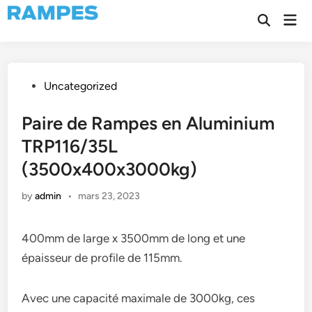
Skip
Mai
to
Open
Men
Search
content
Posted
Uncategorized
in
Paire de Rampes en Aluminium
TRP116/35L
(3500x400x3000kg)
by
admin
•
mars 23, 2023
400mm de large x 3500mm de long et une
épaisseur de profile de 115mm.
Avec une capacité maximale de 3000kg, ces