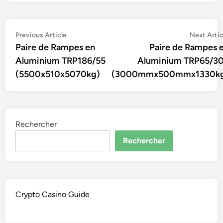
Navigation
Previous
Previous Article
Next Artic
article:
Paire de Rampes en
Paire de Rampes 
de
Aluminium TRP186/55
Aluminium TRP65/3
l’article
(5500x510x5070kg)
(3000mmx500mmx1330k
Rechercher
Rechercher
Crypto Casino Guide