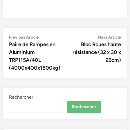
Navigation
Previous
Nex
Previous Article
Next Article
article:
artic
Paire de Rampes en
Bloc Roues haute
de
Aluminium
résistance (32 x 30 x
l’article
TRP115A/40L
26cm)
(4000x400x1800kg)
Rechercher
Rechercher