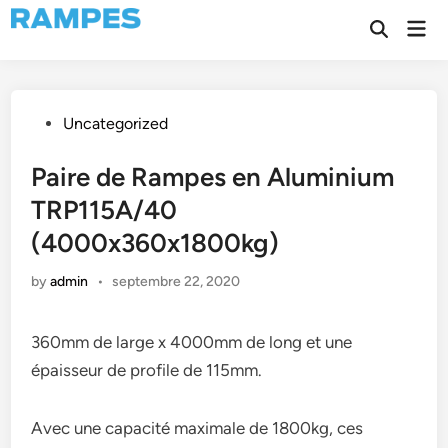
Skip
Mai
to
Open
Men
Search
content
Posted
Uncategorized
in
Paire de Rampes en Aluminium
TRP115A/40
(4000x360x1800kg)
by
admin
•
septembre 22, 2020
360mm de large x 4000mm de long et une
épaisseur de profile de 115mm.
Avec une capacité maximale de 1800kg, ces