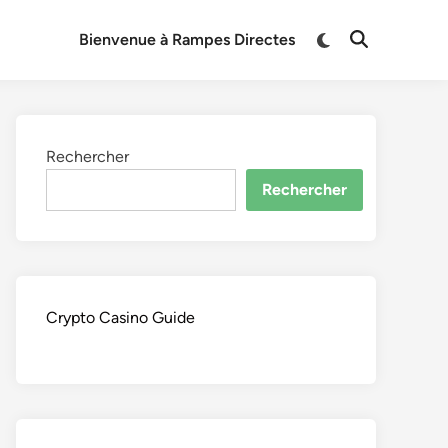
Switch
Bienvenue à Rampes Directes
Open
to
Search
dark
mode
Rechercher
Rechercher
Crypto Casino Guide