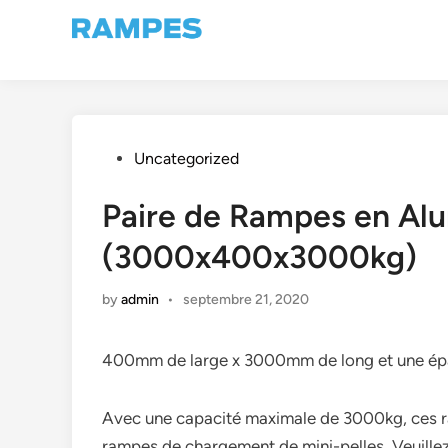
Skip
to
content
Posted
Uncategorized
in
Paire de Rampes en Al
(3000x400x3000kg)
by
admin
•
septembre 21, 2020
400mm de large x 3000mm de long et une épa
Avec une capacité maximale de 3000kg, ces ra
rampes de chargement de mini-pelles. Veuillez