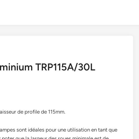
uminium TRP115A/30L
isseur de profile de 115mm.
mpes sont idéales pour une utilisation en tant que
 noter que la largeur des roues minimale est de