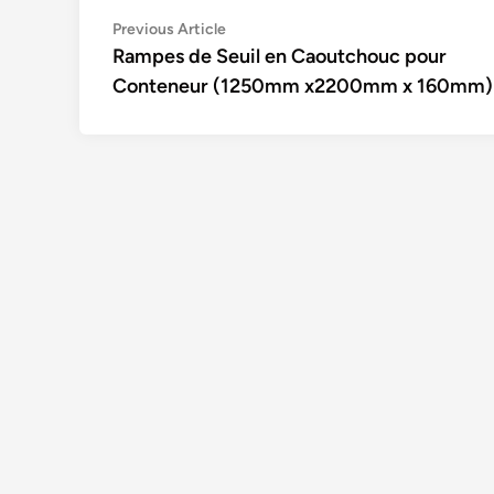
Navigation
Previous
Previous Article
article:
Rampes de Seuil en Caoutchouc pour
de
Conteneur (1250mm x2200mm x 160mm)
l’article