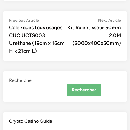
Navigation
Previous
Nex
Previous Article
Next Article
article:
artic
Cale roues tous usages
Kit Ralentisseur 50mm
de
CUC UCTS003
2.0M
l’article
Urethane (19cm x 16cm
(2000x400x50mm)
H x 21cm L)
Rechercher
Rechercher
Crypto Casino Guide