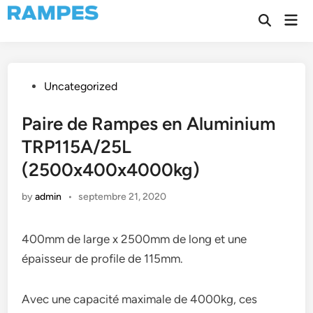
Skip
Mai
to
Open
Men
Search
content
Posted
Uncategorized
in
Paire de Rampes en Aluminium
TRP115A/25L
(2500x400x4000kg)
by
admin
•
septembre 21, 2020
400mm de large x 2500mm de long et une
épaisseur de profile de 115mm.
Avec une capacité maximale de 4000kg, ces