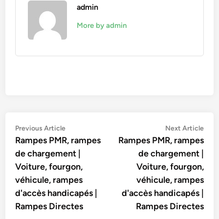
admin
More by admin
Navigation
Previous
Nex
Previous Article
Next Article
article:
artic
Rampes PMR, rampes
Rampes PMR, rampes
de
de chargement |
de chargement |
l’article
Voiture, fourgon,
Voiture, fourgon,
véhicule, rampes
véhicule, rampes
d'accès handicapés |
d'accès handicapés |
Rampes Directes
Rampes Directes