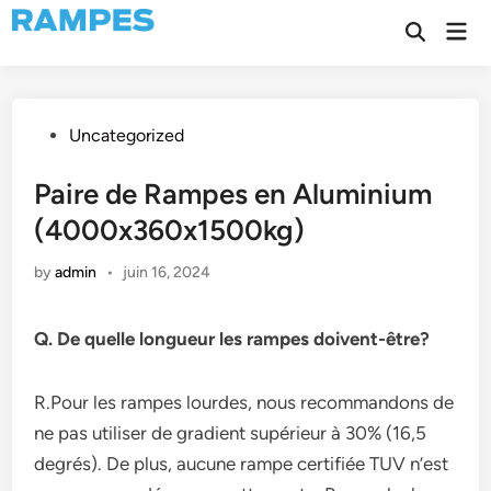
Skip
Mai
to
Open
Men
Search
content
Posted
Uncategorized
in
Paire de Rampes en Aluminium
(4000x360x1500kg)
by
admin
•
juin 16, 2024
Q. De quelle longueur les rampes doivent-être?
R.Pour les rampes lourdes, nous recommandons de
ne pas utiliser de gradient supérieur à 30% (16,5
degrés). De plus, aucune rampe certifiée TUV n’est