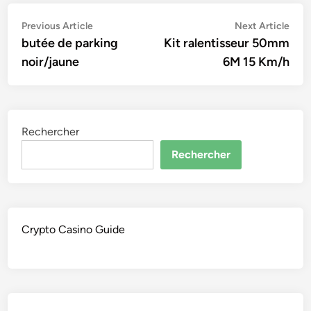
Navigation
Previous
Nex
Previous Article
Next Article
article:
artic
butée de parking
Kit ralentisseur 50mm
de
noir/jaune
6M 15 Km/h
l’article
Rechercher
Rechercher
Crypto Casino Guide