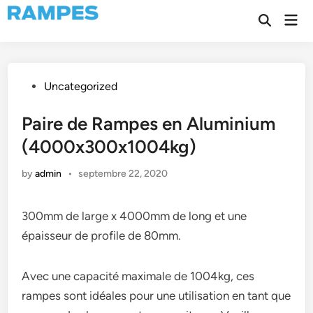
Skip
Mai
to
Open
Men
Search
content
Posted
Uncategorized
in
Paire de Rampes en Aluminium
(4000x300x1004kg)
by
admin
•
septembre 22, 2020
300mm de large x 4000mm de long et une
épaisseur de profile de 80mm.
Avec une capacité maximale de 1004kg, ces
rampes sont idéales pour une utilisation en tant que