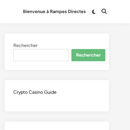
Switch
Bienvenue à Rampes Directes
Open
to
Search
dark
mode
Rechercher
Rechercher
Crypto Casino Guide