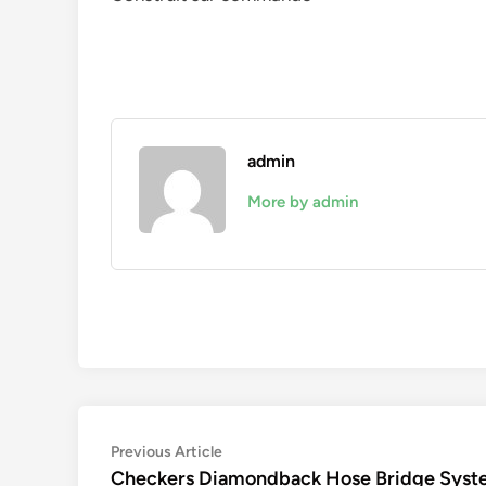
admin
More by admin
Navigation
Previous
Previous Article
article:
Checkers Diamondback Hose Bridge Sys