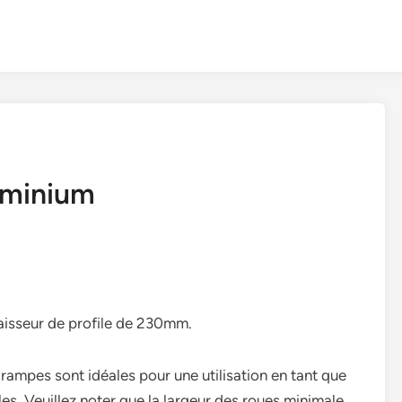
uminium
isseur de profile de 230mm.
ampes sont idéales pour une utilisation en tant que
s. Veuillez noter que la largeur des roues minimale