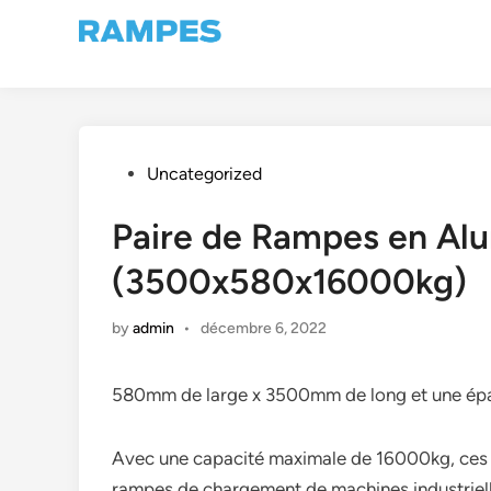
Skip
to
content
Posted
Uncategorized
in
Paire de Rampes en Al
(3500x580x16000kg)
by
admin
•
décembre 6, 2022
580mm de large x 3500mm de long et une épa
Avec une capacité maximale de 16000kg, ces r
rampes de chargement de machines industrielle