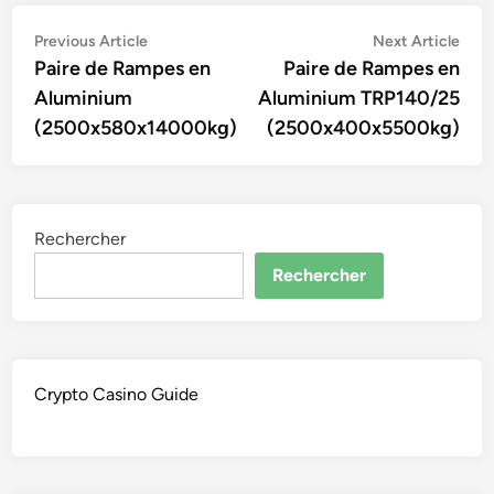
Navigation
Previous
Nex
Previous Article
Next Article
article:
artic
Paire de Rampes en
Paire de Rampes en
de
Aluminium
Aluminium TRP140/25
l’article
(2500x580x14000kg)
(2500x400x5500kg)
Rechercher
Rechercher
Crypto Casino Guide