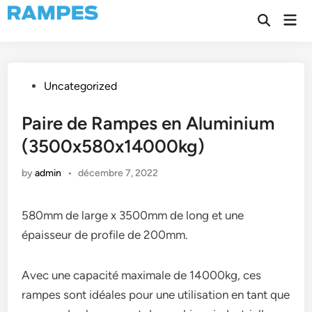
Skip
Mai
to
Open
Men
Search
content
Posted
Uncategorized
in
Paire de Rampes en Aluminium
(3500x580x14000kg)
by
admin
•
décembre 7, 2022
580mm de large x 3500mm de long et une
épaisseur de profile de 200mm.
Avec une capacité maximale de 14000kg, ces
rampes sont idéales pour une utilisation en tant que