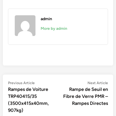
admin
More by admin
Navigation
Previous
Nex
Previous Article
Next Article
article:
artic
Rampes de Voiture
Rampe de Seuil en
de
TRP40415/35
Fibre de Verre PMR –
l’article
(3500x415x40mm,
Rampes Directes
907kg)