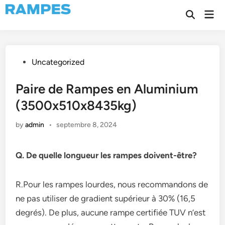
Skip
Mai
to
Open
Men
Search
content
Posted
Uncategorized
in
Paire de Rampes en Aluminium
(3500x510x8435kg)
by
admin
•
septembre 8, 2024
Q. De quelle longueur les rampes doivent-être?
R.Pour les rampes lourdes, nous recommandons de
ne pas utiliser de gradient supérieur à 30% (16,5
degrés). De plus, aucune rampe certifiée TUV n’est