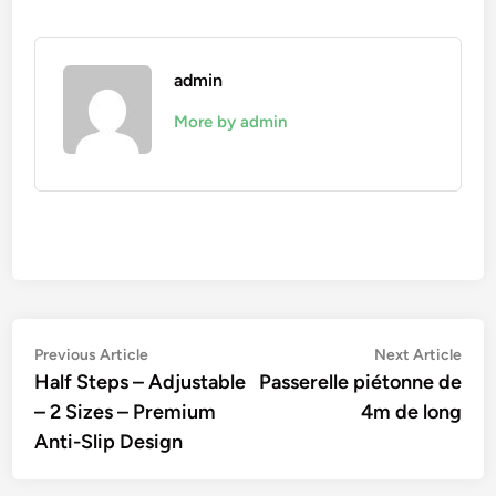
admin
More by admin
Navigation
Previous
Nex
Previous Article
Next Article
article:
artic
Half Steps – Adjustable
Passerelle piétonne de
de
– 2 Sizes – Premium
4m de long
l’article
Anti-Slip Design