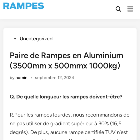
Skip
Mai
to
Open
Men
Search
content
Posted
Uncategorized
in
Paire de Rampes en Aluminium
(3500mm x 500mmx 1000kg)
by
admin
•
septembre 12, 2024
Q. De quelle longueur les rampes doivent-être?
R.Pour les rampes lourdes, nous recommandons de
ne pas utiliser de gradient supérieur à 30% (16,5
degrés). De plus, aucune rampe certifiée TUV n’est