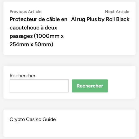
Navigation
Previous
Nex
Previous Article
Next Article
article:
artic
Protecteur de câble en
Airug Plus by Roll Black
de
caoutchouc à deux
l’article
passages (1000mm x
254mm x 50mm)
Rechercher
Rechercher
Crypto Casino Guide