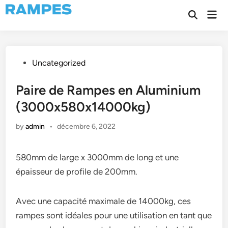
Skip
Mai
to
Open
Men
Search
content
Posted
Uncategorized
in
Paire de Rampes en Aluminium
(3000x580x14000kg)
by
admin
•
décembre 6, 2022
580mm de large x 3000mm de long et une
épaisseur de profile de 200mm.
Avec une capacité maximale de 14000kg, ces
rampes sont idéales pour une utilisation en tant que