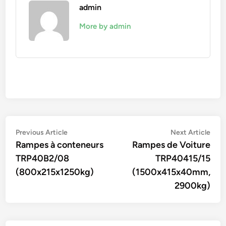
admin
More by admin
Navigation
Previous
Nex
Previous Article
Next Article
article:
artic
Rampes à conteneurs
Rampes de Voiture
de
TRP40B2/08
TRP40415/15
l’article
(800x215x1250kg)
(1500x415x40mm,
2900kg)