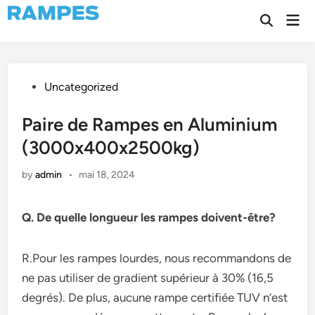
Skip
Mai
to
Open
Men
Search
content
Posted
Uncategorized
in
Paire de Rampes en Aluminium
(3000x400x2500kg)
by
admin
•
mai 18, 2024
Q. De quelle longueur les rampes doivent-être?
R.Pour les rampes lourdes, nous recommandons de
ne pas utiliser de gradient supérieur à 30% (16,5
degrés). De plus, aucune rampe certifiée TUV n’est