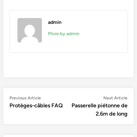
admin
More by admin
Navigation
Previous
Nex
Previous Article
Next Article
article:
artic
Protèges-câbles FAQ
Passerelle piétonne de
de
2.6m de long
l’article