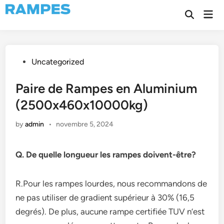
Skip
Mai
to
Open
Men
Search
content
Posted
Uncategorized
in
Paire de Rampes en Aluminium
(2500x460x10000kg)
by
admin
•
novembre 5, 2024
Q. De quelle longueur les rampes doivent-être?
R.Pour les rampes lourdes, nous recommandons de
ne pas utiliser de gradient supérieur à 30% (16,5
degrés). De plus, aucune rampe certifiée TUV n’est