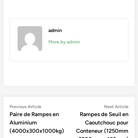
admin
More by admin
Navigation
Previous
Nex
Previous Article
Next Article
article:
artic
Paire de Rampes en
Rampes de Seuil en
de
Aluminium
Caoutchouc pour
l’article
(4000x300x1000kg)
Conteneur (1250mm