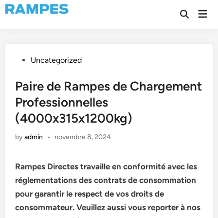
Skip
Mai
to
Open
Men
Search
content
Posted
Uncategorized
in
Paire de Rampes de Chargement
Professionnelles
(4000x315x1200kg)
by
admin
•
novembre 8, 2024
Rampes Directes travaille en conformité avec les
réglementations des contrats de consommation
pour garantir le respect de vos droits de
consommateur. Veuillez aussi vous reporter à nos