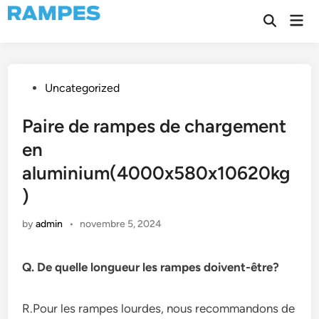
Skip
Mai
to
Open
Men
Search
content
Posted
Uncategorized
in
Paire de rampes de chargement
en
aluminium(4000x580x10620kg
)
by
admin
•
novembre 5, 2024
Q. De quelle longueur les rampes doivent-être?
R.Pour les rampes lourdes, nous recommandons de