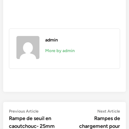
admin
More by admin
Navigation
Previous
Nex
Previous Article
Next Article
article:
artic
Rampe de seuil en
Rampes de
de
caoutchouc- 25mm
chargement pour