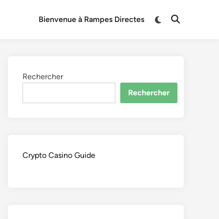
Switch
Bienvenue à Rampes Directes
Open
to
Search
dark
mode
Rechercher
Rechercher
Crypto Casino Guide