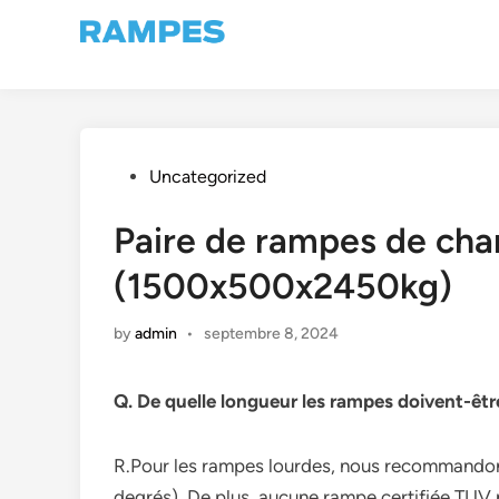
Skip
to
content
Posted
Uncategorized
in
Paire de rampes de ch
(1500x500x2450kg)
by
admin
•
septembre 8, 2024
Q. De quelle longueur les rampes doivent-êtr
R.Pour les rampes lourdes, nous recommandons 
degrés). De plus, aucune rampe certifiée TUV 