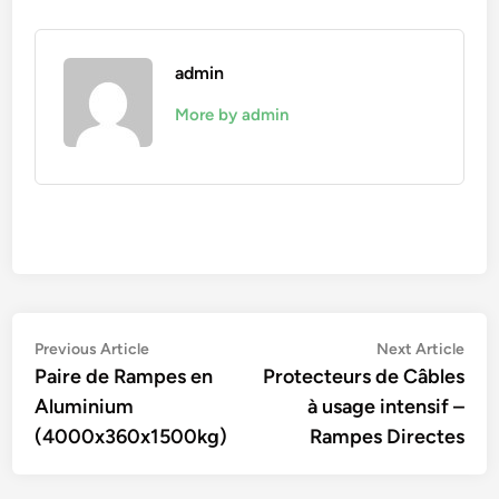
admin
More by admin
Navigation
Previous
Nex
Previous Article
Next Article
article:
artic
Paire de Rampes en
Protecteurs de Câbles
de
Aluminium
à usage intensif –
l’article
(4000x360x1500kg)
Rampes Directes