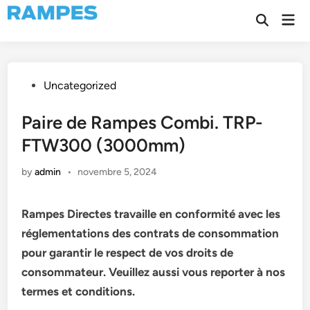
Skip
Mai
to
Open
Men
Search
content
Posted
Uncategorized
in
Paire de Rampes Combi. TRP-
FTW300 (3000mm)
by
admin
•
novembre 5, 2024
Rampes Directes travaille en conformité avec les
réglementations des contrats de consommation
pour garantir le respect de vos droits de
consommateur. Veuillez aussi vous reporter à nos
termes et conditions.