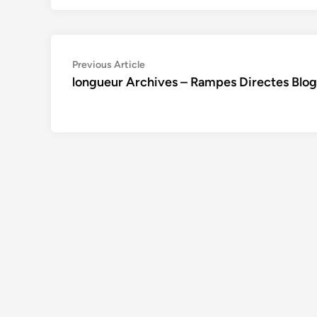
Navigation
Previous
Previous Article
article:
longueur Archives – Rampes Directes Blog
de
l’article