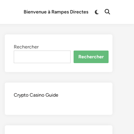
Switch
Bienvenue à Rampes Directes
Open
to
Search
dark
mode
Rechercher
Rechercher
Crypto Casino Guide