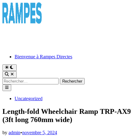
Skip
to
content
Bienvenue à Rampes Directes
Switch
to
Open
dark
Search
Rechercher :
mode
Main
Menu
Posted
Uncategorized
in
Length-fold Wheelchair Ramp TRP-AX9
(3ft long 760mm wide)
by
admin
•
novembre 5, 2024