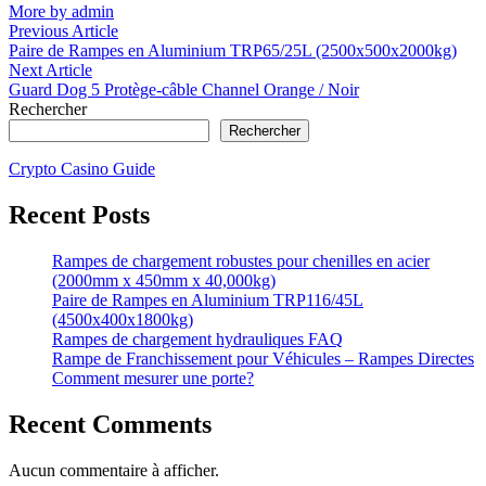
More by admin
Navigation
Previous
Previous Article
article:
Paire de Rampes en Aluminium TRP65/25L (2500x500x2000kg)
de
Next
Next Article
l’article
article:
Guard Dog 5 Protège-câble Channel Orange / Noir
Rechercher
Rechercher
Crypto Casino Guide
Recent Posts
Rampes de chargement robustes pour chenilles en acier
(2000mm x 450mm x 40,000kg)
Paire de Rampes en Aluminium TRP116/45L
(4500x400x1800kg)
Rampes de chargement hydrauliques FAQ
Rampe de Franchissement pour Véhicules – Rampes Directes
Comment mesurer une porte?
Recent Comments
Aucun commentaire à afficher.