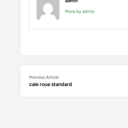
admin
More by admin
Navigation
Previous
Previous Article
article:
cale roue standard
de
l’article