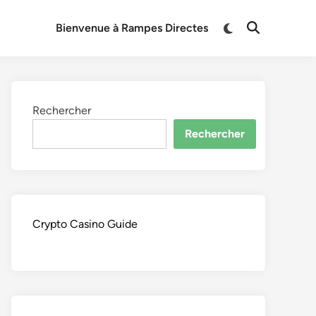
Switch
Bienvenue à Rampes Directes
Open
to
Search
dark
mode
Rechercher
Rechercher
Crypto Casino Guide