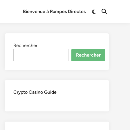
Switch
Bienvenue à Rampes Directes
Open
to
Search
dark
mode
Rechercher
Rechercher
Crypto Casino Guide