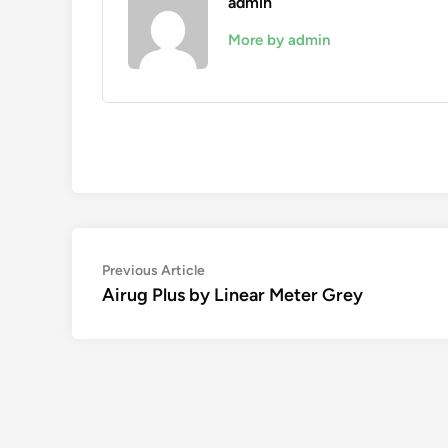
admin
More by admin
Navigation
Previous
Previous Article
article:
Airug Plus by Linear Meter Grey
de
l’article