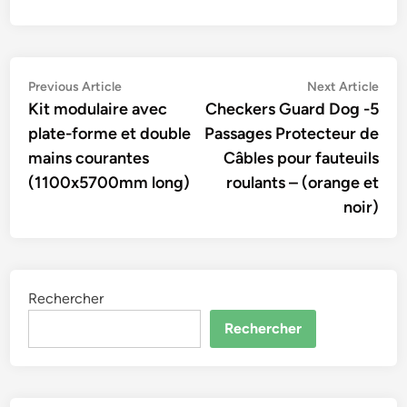
Navigation
Previous
Nex
Previous Article
Next Article
article:
artic
Kit modulaire avec
Checkers Guard Dog -5
de
plate-forme et double
Passages Protecteur de
l’article
mains courantes
Câbles pour fauteuils
(1100x5700mm long)
roulants – (orange et
noir)
Rechercher
Rechercher