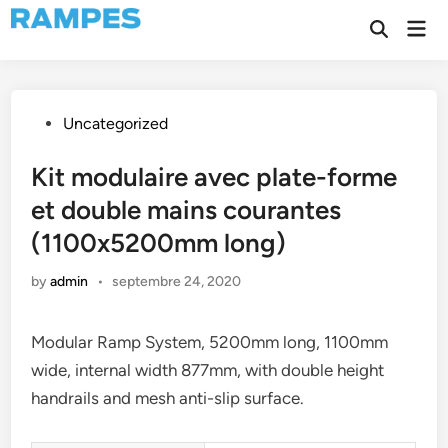
Skip
Mai
to
Open
Men
Search
content
Posted
Uncategorized
in
Kit modulaire avec plate-forme
et double mains courantes
(1100x5200mm long)
by
admin
•
septembre 24, 2020
Modular Ramp System, 5200mm long, 1100mm
wide, internal width 877mm, with double height
handrails and mesh anti-slip surface.