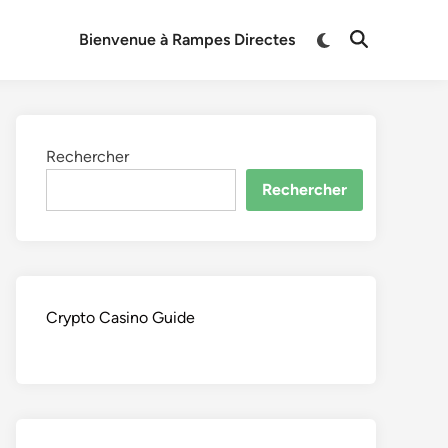
Switch
Bienvenue à Rampes Directes
Open
to
Search
dark
mode
Rechercher
Rechercher
Crypto Casino Guide