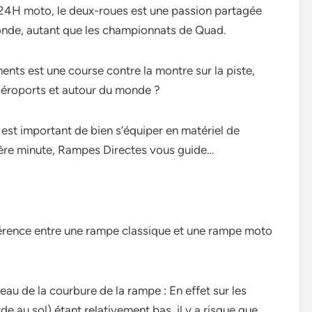
 24H moto, le deux-roues est une passion partagée
monde, autant que les championnats de Quad.
nts est une course contre la montre sur la piste,
s aéroports et autour du monde ?
est important de bien s’équiper en matériel de
nière minute, Rampes Directes vous guide…
érence entre une rampe classique et une rampe moto
veau de la courbure de la rampe : En effet sur les
e au sol) étant relativement bas, il y a risque que