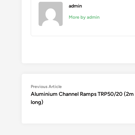
admin
More by admin
Navigation
Previous
Previous Article
article:
Aluminium Channel Ramps TRP50/20 (2m
de
long)
l’article