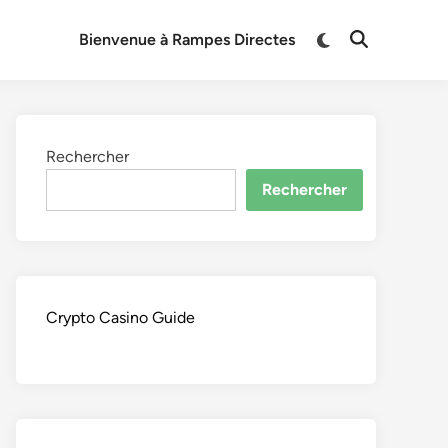
Switch
Bienvenue à Rampes Directes
Open
to
Search
dark
mode
Rechercher
Rechercher
Crypto Casino Guide