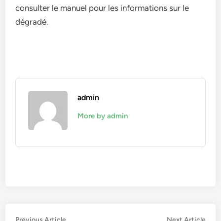
consulter le manuel pour les informations sur le
dégradé.
admin
More by admin
Navigation
Previous
Nex
Previous Article
Next Article