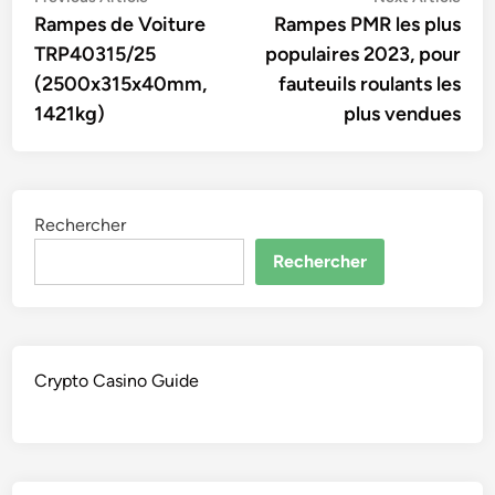
article:
artic
Rampes de Voiture
Rampes PMR les plus
de
TRP40315/25
populaires 2023, pour
l’article
(2500x315x40mm,
fauteuils roulants les
1421kg)
plus vendues
Rechercher
Rechercher
Crypto Casino Guide