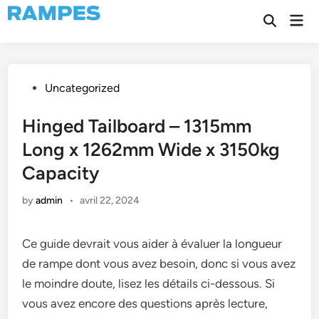
Skip
Mai
to
Open
Men
Search
content
Posted
Uncategorized
in
Hinged Tailboard – 1315mm
Long x 1262mm Wide x 3150kg
Capacity
by
admin
•
avril 22, 2024
Ce guide devrait vous aider à évaluer la longueur
de rampe dont vous avez besoin, donc si vous avez
le moindre doute, lisez les détails ci-dessous. Si
vous avez encore des questions après lecture,