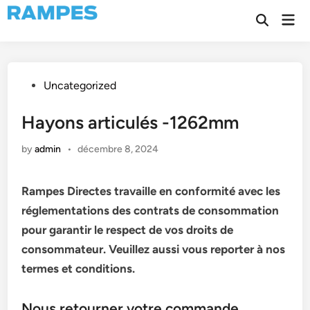
Skip
Mai
to
Open
Men
Search
content
Posted
Uncategorized
in
Hayons articulés -1262mm
by
admin
•
décembre 8, 2024
Rampes Directes travaille en conformité avec les
réglementations des contrats de consommation
pour garantir le respect de vos droits de
consommateur. Veuillez aussi vous reporter à nos
termes et conditions.
Nous retourner votre commande