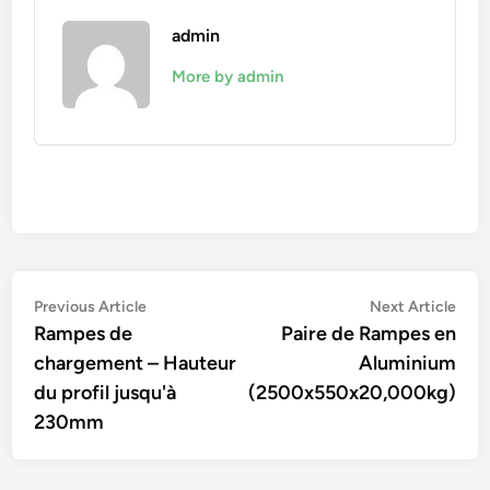
admin
More by admin
Navigation
Previous
Nex
Previous Article
Next Article
article:
artic
Rampes de
Paire de Rampes en
de
chargement – Hauteur
Aluminium
l’article
du profil jusqu'à
(2500x550x20,000kg)
230mm