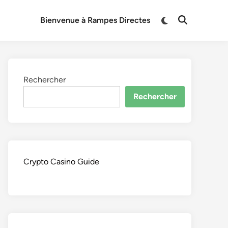
Switch
Bienvenue à Rampes Directes
Open
to
Search
dark
mode
Rechercher
Rechercher
Crypto Casino Guide