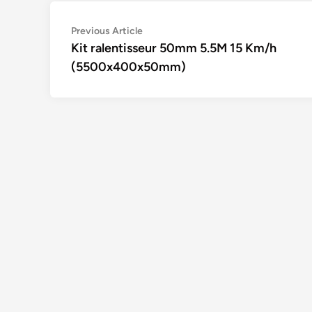
Navigation
Previous
Previous Article
article:
Kit ralentisseur 50mm 5.5M 15 Km/h
de
(5500x400x50mm)
l’article