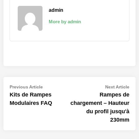
admin
More by admin
Navigation
Previous
Nex
Previous Article
Next Article
article:
artic
Kits de Rampes
Rampes de
de
Modulaires FAQ
chargement – Hauteur
l’article
du profil jusqu'à
230mm