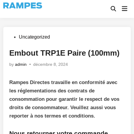
Skip
Mai
to
Open
Men
Search
content
Posted
Uncategorized
in
Embout TRP1E Paire (100mm)
by
admin
•
décembre 8, 2024
Rampes Directes travaille en conformité avec
les réglementations des contrats de
consommation pour garantir le respect de vos
droits de consommateur. Veuillez aussi vous
reporter à nos termes et conditions.
Nous retourner votre commande