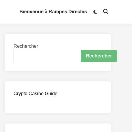
Switch
Bienvenue à Rampes Directes
Open
to
Search
dark
mode
Rechercher
Rechercher
Crypto Casino Guide