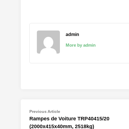
admin
More by admin
Navigation
Previous
Previous Article
article:
Rampes de Voiture TRP40415/20
de
(2000x415x40mm, 2518kg)