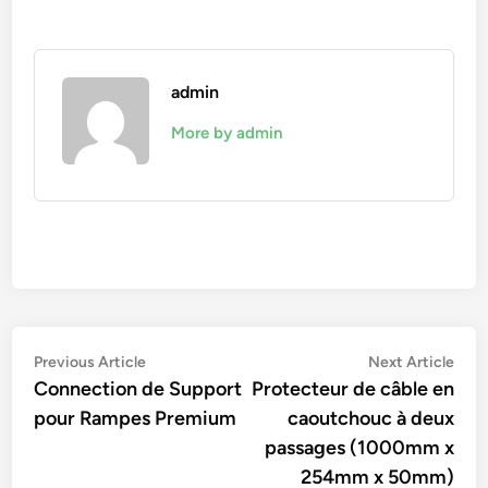
admin
More by admin
Navigation
Previous
Nex
Previous Article
Next Article
article:
artic
Connection de Support
Protecteur de câble en
de
pour Rampes Premium
caoutchouc à deux
l’article
passages (1000mm x
254mm x 50mm)