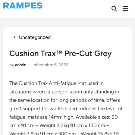
Skip
Mai
to
Open
Men
Search
content
Posted
Uncategorized
in
Cushion Trax™ Pre-Cut Grey
by
admin
•
décembre 6, 2022
The Cushion Trax Anti-fatigue Mat used in
situations where a person is primarily standing in
the same location for long periods of time. offers
great support for workers and reduces the level of
fatigue, mats are 14mm high. Available sizes: 60
cm x 91 cm – Weight 3.2kg 91 cm x 150 cm –
Weight 7.8kg 91 cm x 300 cm – Weight 15.8kg 91