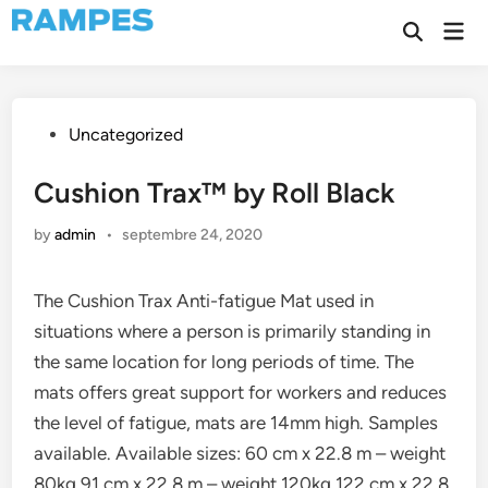
Skip
Mai
to
Open
Men
Search
content
Posted
Uncategorized
in
Cushion Trax™ by Roll Black
by
admin
•
septembre 24, 2020
The Cushion Trax Anti-fatigue Mat used in
situations where a person is primarily standing in
the same location for long periods of time. The
mats offers great support for workers and reduces
the level of fatigue, mats are 14mm high. Samples
available. Available sizes: 60 cm x 22.8 m – weight
80kg 91 cm x 22.8 m – weight 120kg 122 cm x 22.8