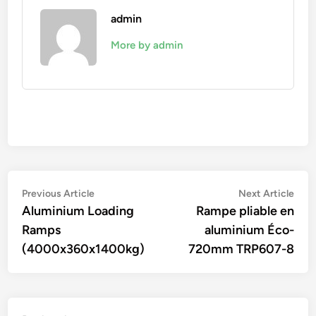
admin
More by admin
Navigation
Previous
Nex
Previous Article
Next Article
article:
artic
Aluminium Loading
Rampe pliable en
de
Ramps
aluminium Éco-
l’article
(4000x360x1400kg)
720mm TRP607-8