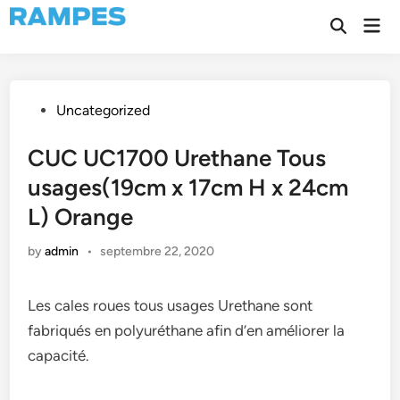
Skip
Mai
to
Open
Men
Search
content
Posted
Uncategorized
in
CUC UC1700 Urethane Tous
usages(19cm x 17cm H x 24cm
L) Orange
by
admin
•
septembre 22, 2020
Les cales roues tous usages Urethane sont
fabriqués en polyuréthane afin d’en améliorer la
capacité.