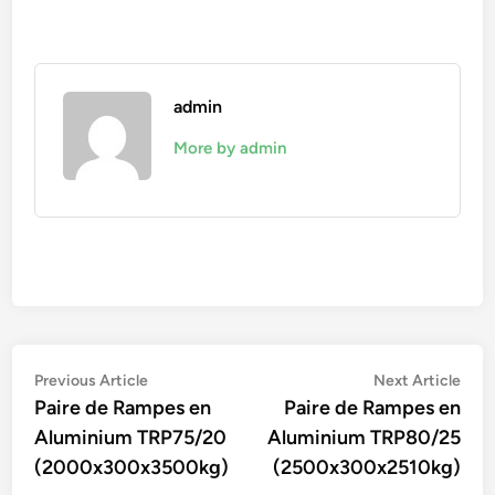
admin
More by admin
Navigation
Previous
Nex
Previous Article
Next Article
article:
artic
Paire de Rampes en
Paire de Rampes en
de
Aluminium TRP75/20
Aluminium TRP80/25
l’article
(2000x300x3500kg)
(2500x300x2510kg)