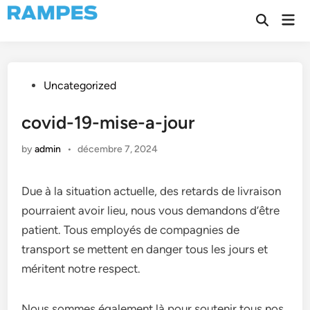
Skip
Mai
to
Open
Men
Search
content
Posted
Uncategorized
in
covid-19-mise-a-jour
by
admin
•
décembre 7, 2024
Due à la situation actuelle, des retards de livraison
pourraient avoir lieu, nous vous demandons d’être
patient. Tous employés de compagnies de
transport se mettent en danger tous les jours et
méritent notre respect.
Nous sommes également là pour soutenir tous nos