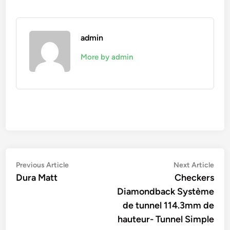
admin
More by admin
Navigation
Previous
Nex
Previous Article
Next Article
article:
artic
Dura Matt
Checkers
de
Diamondback Système
l’article
de tunnel 114.3mm de
hauteur- Tunnel Simple