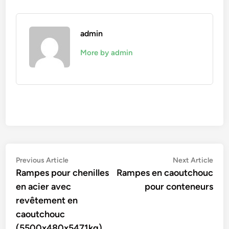
admin
More by admin
Navigation
Previous
Nex
Previous Article
Next Article
article:
artic
Rampes pour chenilles
Rampes en caoutchouc
de
en acier avec
pour conteneurs
l’article
revêtement en
caoutchouc
(5500x480x5471kg)