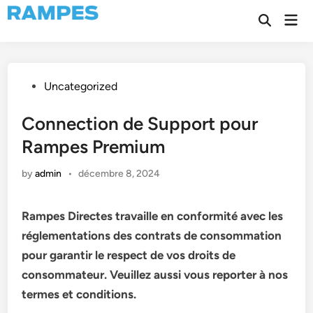
Skip
Mai
to
Open
Men
Search
content
Posted
Uncategorized
in
Connection de Support pour
Rampes Premium
by
admin
•
décembre 8, 2024
Rampes Directes travaille en conformité avec les
réglementations des contrats de consommation
pour garantir le respect de vos droits de
consommateur. Veuillez aussi vous reporter à nos
termes et conditions.