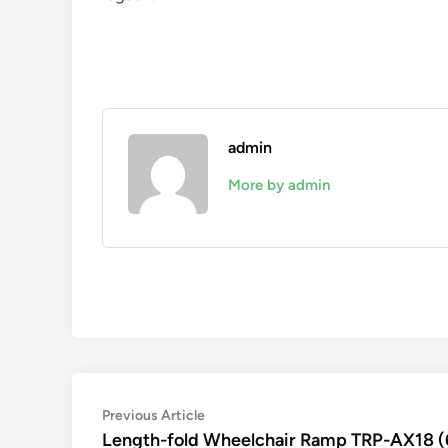
admin
More by admin
Navigation
Previous
Previous Article
article:
Length-fold Wheelchair Ramp TRP-AX18 (