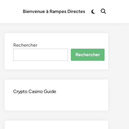
Switch
Bienvenue à Rampes Directes
Open
to
Search
dark
mode
Rechercher
Rechercher
Crypto Casino Guide