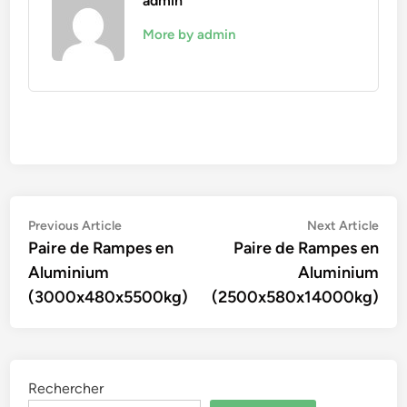
admin
More by admin
Navigation
Previous
Nex
Previous Article
Next Article
article:
artic
Paire de Rampes en
Paire de Rampes en
de
Aluminium
Aluminium
l’article
(3000x480x5500kg)
(2500x580x14000kg)
Rechercher