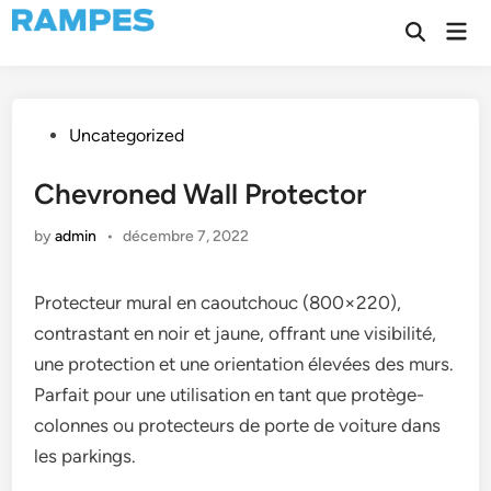
Skip
Mai
to
Open
Men
Search
content
Posted
Uncategorized
in
Chevroned Wall Protector
by
admin
•
décembre 7, 2022
Protecteur mural en caoutchouc (800×220),
contrastant en noir et jaune, offrant une visibilité,
une protection et une orientation élevées des murs.
Parfait pour une utilisation en tant que protège-
colonnes ou protecteurs de porte de voiture dans
les parkings.