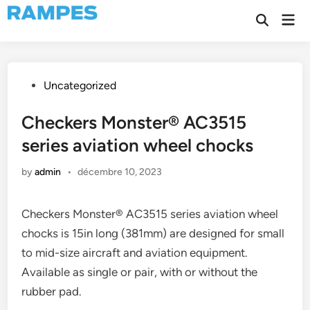
Skip
Mai
to
Open
Men
Search
content
Posted
Uncategorized
in
Checkers Monster® AC3515
series aviation wheel chocks
by
admin
•
décembre 10, 2023
Checkers Monster® AC3515 series aviation wheel
chocks is 15in long (381mm) are designed for small
to mid-size aircraft and aviation equipment.
Available as single or pair, with or without the
rubber pad.