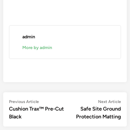
admin
More by admin
Navigation
Previous
Nex
Previous Article
Next Article
article:
artic
Cushion Trax™ Pre-Cut
Safe Site Ground
de
Black
Protection Matting
l’article