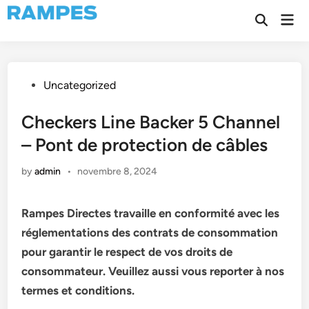
Skip
Mai
to
Open
Men
Search
content
Posted
Uncategorized
in
Checkers Line Backer 5 Channel
– Pont de protection de câbles
by
admin
•
novembre 8, 2024
Rampes Directes travaille en conformité avec les
réglementations des contrats de consommation
pour garantir le respect de vos droits de
consommateur. Veuillez aussi vous reporter à nos
termes et conditions.