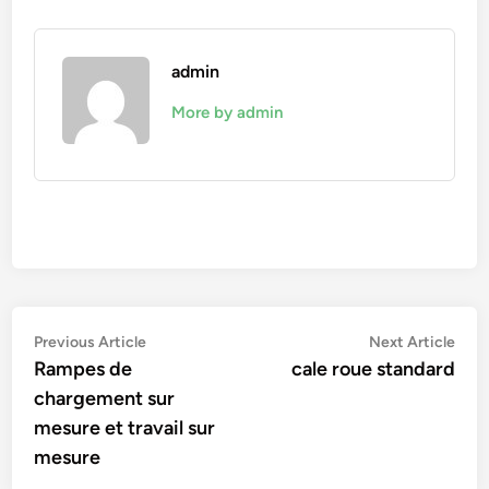
admin
More by admin
Navigation
Previous
Nex
Previous Article
Next Article
article:
artic
Rampes de
cale roue standard
de
chargement sur
l’article
mesure et travail sur
mesure