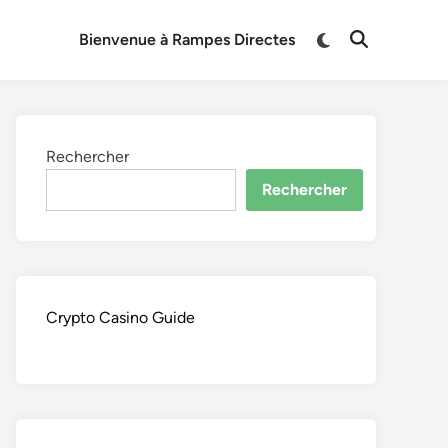
Switch
Bienvenue à Rampes Directes
Open
to
Search
dark
mode
Rechercher
Rechercher
Crypto Casino Guide