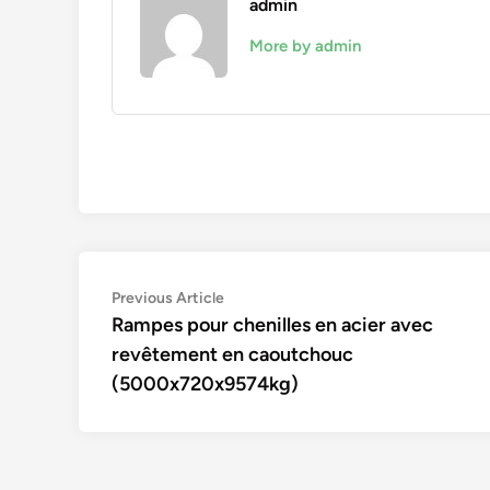
admin
More by admin
Navigation
Previous
Previous Article
article:
Rampes pour chenilles en acier avec
de
revêtement en caoutchouc
l’article
(5000x720x9574kg)