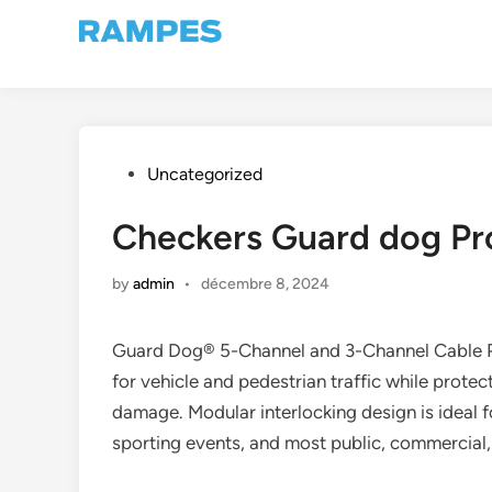
Skip
to
content
Posted
Uncategorized
in
Checkers Guard dog Pr
by
admin
•
décembre 8, 2024
Guard Dog® 5-Channel and 3-Channel Cable Pro
for vehicle and pedestrian traffic while protec
damage. Modular interlocking design is ideal 
sporting events, and most public, commercial, i