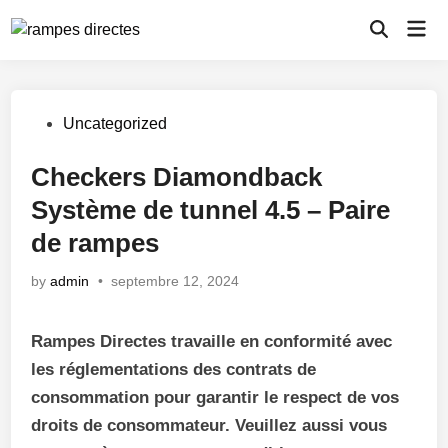
Skip
Mai
to
Open
Men
Search
content
Posted
Uncategorized
in
Checkers Diamondback
Système de tunnel 4.5 – Paire
de rampes
by
admin
•
septembre 12, 2024
Rampes Directes travaille en conformité avec
les réglementations des contrats de
consommation pour garantir le respect de vos
droits de consommateur. Veuillez aussi vous