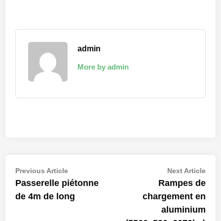
admin
More by admin
Navigation
Previous
Nex
Previous Article
Next Article
article:
artic
Passerelle piétonne
Rampes de
de
de 4m de long
chargement en
l’article
aluminium