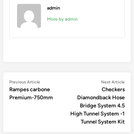
admin
More by admin
Navigation
Previous
Nex
Previous Article
Next Article
article:
artic
Rampes carbone
Checkers
de
Premium-750mm
Diamondback Hose
l’article
Bridge System 4.5
High Tunnel System -1
Tunnel System Kit