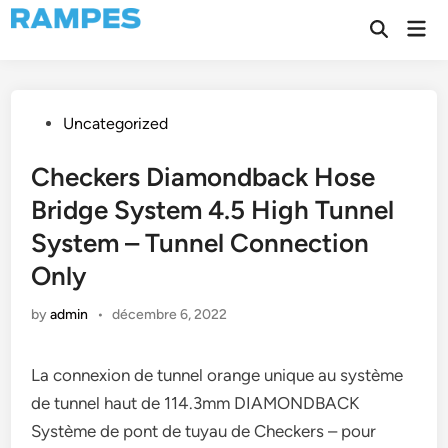
Skip
Mai
to
Open
Men
Search
content
Posted
Uncategorized
in
Checkers Diamondback Hose
Bridge System 4.5 High Tunnel
System – Tunnel Connection
Only
by
admin
•
décembre 6, 2022
La connexion de tunnel orange unique au système
de tunnel haut de 114.3mm DIAMONDBACK
Système de pont de tuyau de Checkers – pour