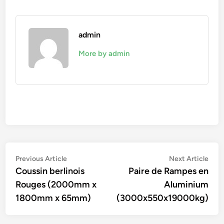
admin
More by admin
Navigation
Previous
Nex
Previous Article
Next Article
article:
artic
Coussin berlinois
Paire de Rampes en
de
Rouges (2000mm x
Aluminium
l’article
1800mm x 65mm)
(3000x550x19000kg)