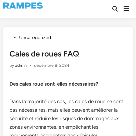
Skip
Mai
to
Open
Men
Search
content
Posted
Uncategorized
in
Cales de roues FAQ
by
admin
•
décembre 8, 2024
Des cales roue sont-elles nécessaires?
Dans la majorité des cas, les cales de roue ne sont
pas nécessaires, mais elles peuvent améliorer la
sécurité et réduire les risques de dommages aux
zones environnantes, en empêchant les
mouvements accidentels des véhicules.